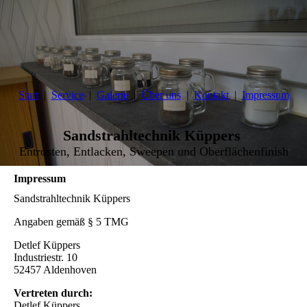
Start
Service
Galerie
Über uns
Kontakt
Impressum
Sandstrahltechnik Küppers
Entrosten, Entlacken, Sweepen und Oberflächenfinish
Impressum
Sandstrahltechnik Küppers
Angaben gemäß § 5 TMG
Detlef Küppers
Industriestr. 10
52457 Aldenhoven
Vertreten durch:
Detlef Küppers